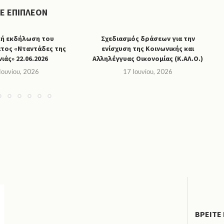
ΤΕ ΕΠΙΠΛΈΟΝ
κή εκδήλωση του
Σχεδιασμός δράσεων για την
τος «Νταντάδες της
ενίσχυση της Κοινωνικής και
νιάς» 22.06.2026
Αλληλέγγυας Οικονομίας (Κ.ΑΛ.Ο.)
Α
Ιουνίου, 2026
17 Ιουνίου, 2026
ΒΡΕΙΤΕ